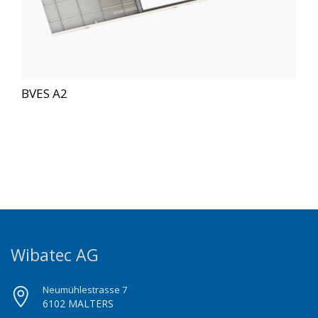
BVES A2
Wibatec AG
Neumühlestrasse 7
6102 MALTERS