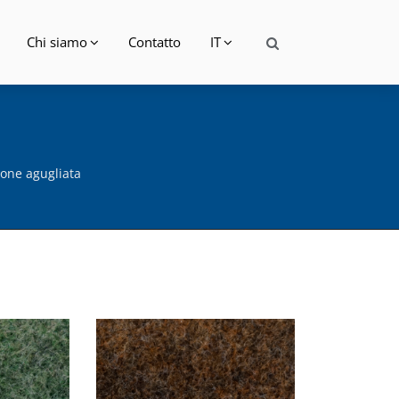
Chi siamo
Contatto
IT
one agugliata