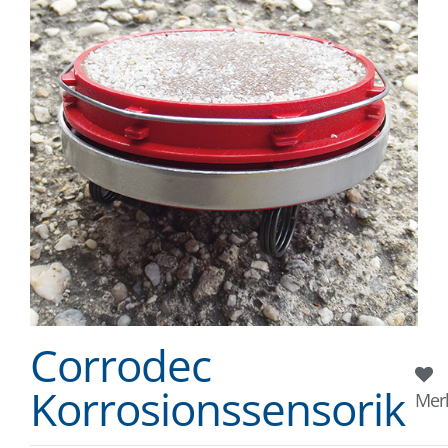
Corrodec
Korrosionssensorik
Mer