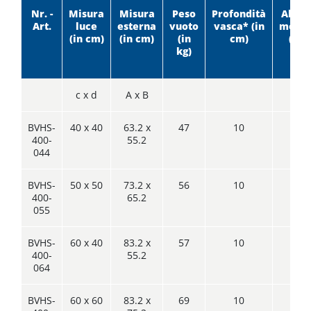
Nr. -
Misura
Misura
Peso
Profondità
Altezz
Art.
luce
esterna
vuoto
vasca* (in
monta
(in cm)
(in cm)
(in
cm)
(in 
kg)
c x d
A x B
BVHS-
40 x 40
63.2 x
47
10
2
400-
55.2
044
BVHS-
50 x 50
73.2 x
56
10
2
400-
65.2
055
BVHS-
60 x 40
83.2 x
57
10
2
400-
55.2
064
BVHS-
60 x 60
83.2 x
69
10
2