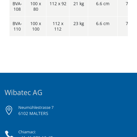
BVA-
100 x
112 x 92
21 kg
6.6 cm
7.6 c
108
80
BVA-
100 x
112 x
23 kg
6.6 cm
7.6 c
110
100
112
Wibatec AG
Neumühlestrasse 7
6102 MALTERS
Chiamaci: