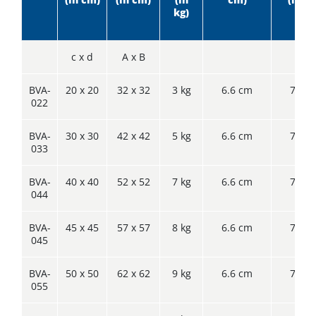
kg)
c x d
A x B
BVA-
20 x 20
32 x 32
3 kg
6.6 cm
7.6 c
022
BVA-
30 x 30
42 x 42
5 kg
6.6 cm
7.6 c
033
BVA-
40 x 40
52 x 52
7 kg
6.6 cm
7.6 c
044
BVA-
45 x 45
57 x 57
8 kg
6.6 cm
7.6 c
045
BVA-
50 x 50
62 x 62
9 kg
6.6 cm
7.6 c
055