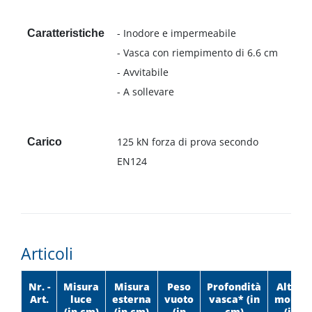
- Inodore e impermeabile
Caratteristiche
- Vasca con riempimento di 6.6 cm
- Avvitabile
- A sollevare
125 kN forza di prova secondo
Carico
EN124
Articoli
Nr. -
Misura
Misura
Peso
Profondità
Altezza
Art.
luce
esterna
vuoto
vasca* (in
montag
(in cm)
(in cm)
(in
cm)
(in c