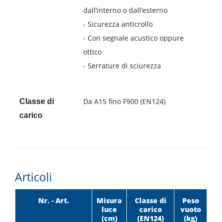
dall‘interno o dall‘esterno
- Sicurezza anticrollo
- Con segnale acustico oppure
ottico
- Serrature di sciurezza
Da A15 fino F900 (EN124)
Classe di
carico
Articoli
Nr. - Art.
Misura
Classe di
Peso
luce
carico
vuoto
(cm)
(EN124)
(kg)