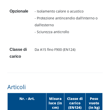
- Isolamento calore o acustico
Opzionale
- Protezione antincendio dall‘interno o
dall‘esterno
- Sciurezza anticrollo
Da A15 fino F900 (EN124)
Classe di
carico
Articoli
Nr. - Art.
Misura
Classe di
Peso
luce (in
carico
vuoto
cm)
(EN124)
(in kg)