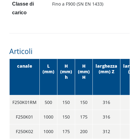
Fino a F900 (SN EN 1433)
Classe di
carico
Articoli
canale
L
H
H
larghezza
larghe
(mm)
(mm)
(mm)
(mm) Z
(mm
h
H
F250K01RM
500
150
150
316
250
F250K01
1000
150
175
316
250
F250K02
1000
175
200
312
250