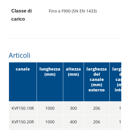
Fino a F900 (SN EN 1433)
Classe di
carico
Articoli
canale
lunghezza
altezza
larghezza
larghez
(mm)
(mm)
del
del
canale
canale
(mm)
(mm)
esterno
intern
KVF150.10R
1000
300
206
150
KVF150.20R
1000
400
206
150