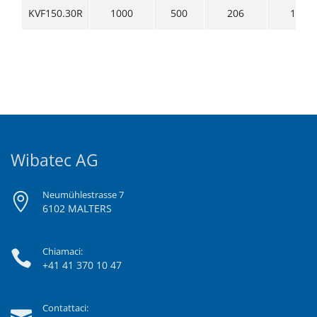
KVF150.30R
1000
500
206
150
Wibatec AG
Neumühlestrasse 7
6102 MALTERS
Chiamaci:
+41 41 370 10 47
Contattaci: