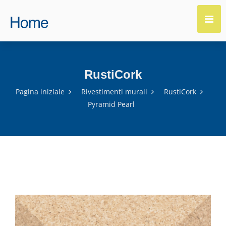
RustiCork
Pagina iniziale
Rivestimenti murali
RustiCork
Pyramid Pearl