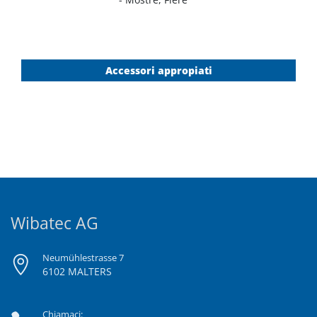
Accessori appropiati
Wibatec AG
Neumühlestrasse 7
6102 MALTERS
Chiamaci: