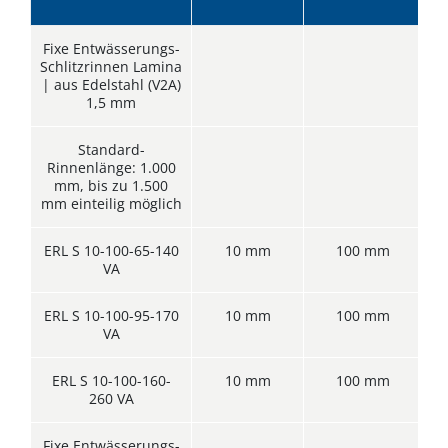
Fixe Entwässerungs-
Schlitzrinnen Lamina
| aus Edelstahl (V2A)
1,5 mm
Standard-
Rinnenlänge: 1.000
mm, bis zu 1.500
mm einteilig möglich
ERL S 10-100-65-140
10 mm
100 mm
VA
ERL S 10-100-95-170
10 mm
100 mm
VA
ERL S 10-100-160-
10 mm
100 mm
1
260 VA
Fixe Entwässerungs-