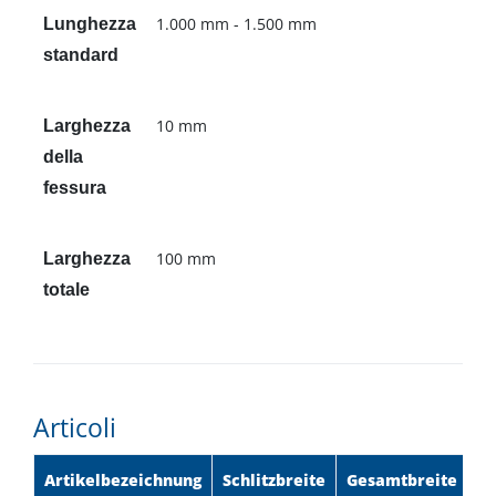
1.000 mm - 1.500 mm
Lunghezza
standard
10 mm
Larghezza
della
fessura
100 mm
Larghezza
totale
Articoli
Artikelbezeichnung
Schlitzbreite
Gesamtbreite
H