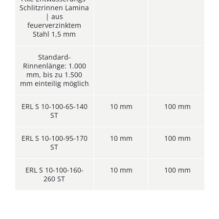
Schlitzrinnen Lamina
| aus
feuerverzinktem
Stahl 1,5 mm
Standard-
Rinnenlänge: 1.000
mm, bis zu 1.500
mm einteilig möglich
ERL S 10-100-65-140
10 mm
100 mm
ST
ERL S 10-100-95-170
10 mm
100 mm
ST
ERL S 10-100-160-
10 mm
100 mm
1
260 ST