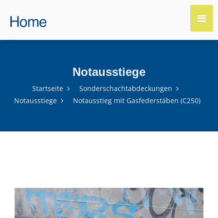
Notausstiege
Startseite
Sonderschachtabdeckungen
Notausstiege
Notausstieg mit Gasfederstäben (C250)