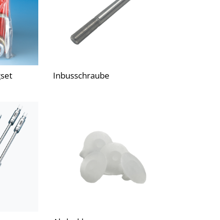
set
Inbusschraube