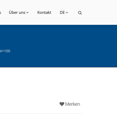
s
Über uns
Kontakt
DE
iV+100
Merken