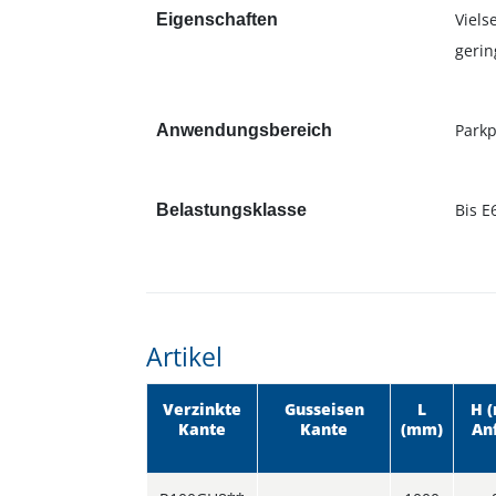
Viels
Eigenschaften
gerin
Parkp
Anwendungsbereich
Bis E
Belastungsklasse
Artikel
Verzinkte
Gusseisen
L
H 
Kante
Kante
(mm)
An