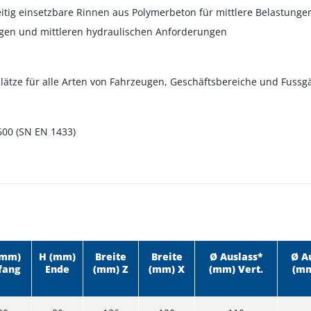
eitig einsetzbare Rinnen aus Polymerbeton für mittlere Belastunge
gen und mittleren hydraulischen Anforderungen
lätze für alle Arten von Fahrzeugen, Geschäftsbereiche und Fuss
600 (SN EN 1433)
(mm)
H (mm)
Breite
Breite
Ø Auslass*
Ø A
fang
Ende
(mm) Z
(mm) X
(mm) Vert.
(mm