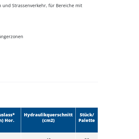
n und Strassenverkehr, für Bereiche mit
gängerzonen
uslass*
Hydraulikquerschnitt
Stück/
) Hor.
(cm2)
Palette