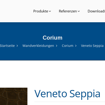
Produkte
Referenzen
Download
Corium
Startseite
Wandverkleidungen
Corium
Veneto Seppia
Veneto Seppia