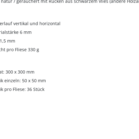
 natur / geräuchert mit Rücken aus schwarzem Vlies (andere Holza
erlauf vertikal und horizontal
ialstärke 6 mm
 1,5 mm
ht pro Fliese 330 g
t: 300 x 300 mm
k einzeln: 50 x 50 mm
k pro Fliese: 36 Stück