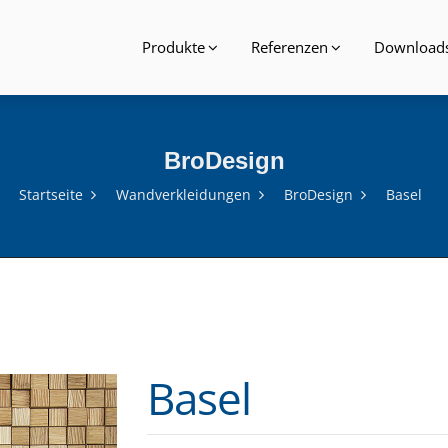
Produkte
Referenzen
Download
BroDesign
Startseite
Wandverkleidungen
BroDesign
Basel
Basel