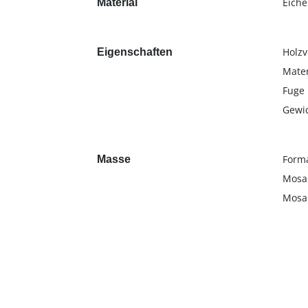
Eiche
Material
Holzv
Eigenschaften
Mater
Fuge
Gewic
Forma
Masse
Mosai
Mosai