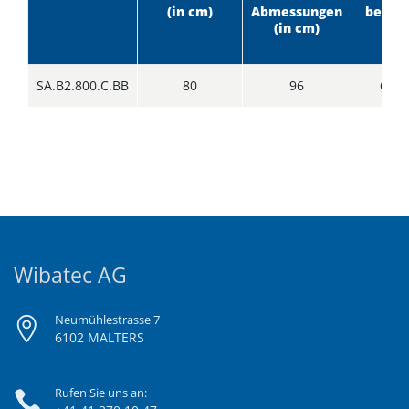
(in cm)
Abmessungen
befüll
(in cm)
SA.B2.800.C.BB
80
96
60
Wibatec AG
Neumühlestrasse 7
6102 MALTERS
Rufen Sie uns an: