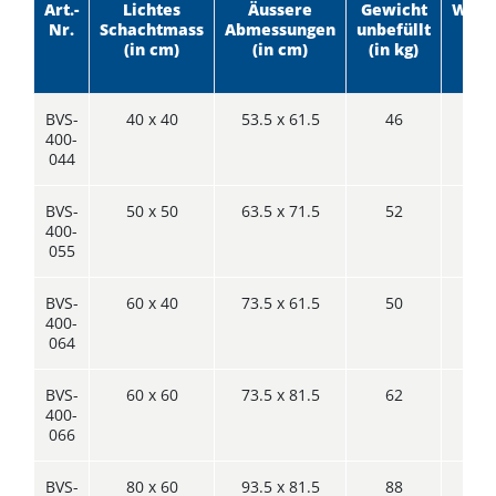
Art.-
Lichtes
Äussere
Gewicht
Wann
Nr.
Schachtmass
Abmessungen
unbefüllt
(
(in cm)
(in cm)
(in kg)
BVS-
40 x 40
53.5 x 61.5
46
400-
044
BVS-
50 x 50
63.5 x 71.5
52
400-
055
BVS-
60 x 40
73.5 x 61.5
50
400-
064
BVS-
60 x 60
73.5 x 81.5
62
400-
066
BVS-
80 x 60
93.5 x 81.5
88