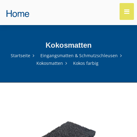
Kokosmatten
Startseite
Eingangsmatten & Schmutzschleusen
Kokosmatten
Kokos farbig