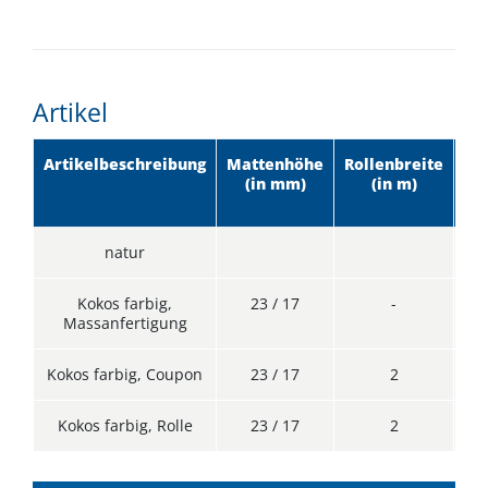
Artikel
Artikelbeschreibung
Mattenhöhe
Rollenbreite
Ro
(in mm)
(in m)
natur
Kokos farbig,
23 / 17
-
Massanfertigung
Kokos farbig, Coupon
23 / 17
2
Kokos farbig, Rolle
23 / 17
2