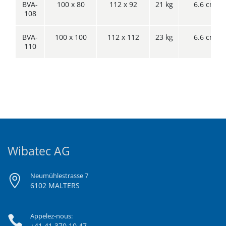
BVA-
100 x 80
112 x 92
21 kg
6.6 cm
108
BVA-
100 x 100
112 x 112
23 kg
6.6 cm
110
Wibatec AG
Neumühlestrasse 7
6102 MALTERS
Appelez-nous:
+41 41 370 10 47