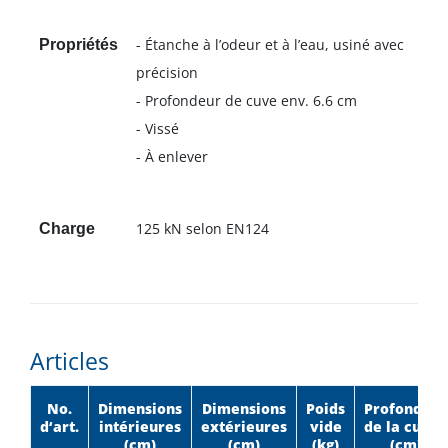
- Étanche à l’odeur et à l’eau, usiné avec
Propriétés
précision
- Profondeur de cuve env. 6.6 cm
- Vissé
- À enlever
125 kN selon EN124
Charge
Articles
No.
Dimensions
Dimensions
Poids
Profondeur
d‘art.
intérieures
extérieures
vide
de la cuve*
(cm)
(cm)
(kg)
(cm)