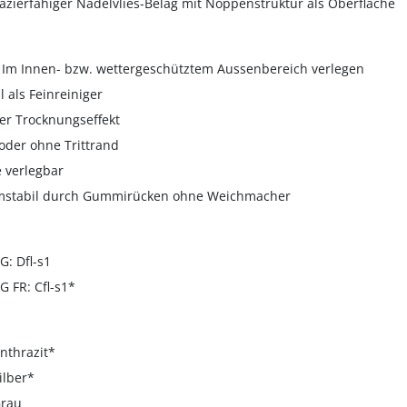
azierfähiger Nadelvlies-Belag mit Noppenstruktur als Oberfläche
 Im Innen- bzw. wettergeschütztem Aussenbereich verlegen
al als Feinreiniger
er Trocknungseffekt
 oder ohne Trittrand
e verlegbar
rmstabil durch Gummirücken ohne Weichmacher
: Dfl-s1
 FR: Cfl-s1*
nthrazit*
ilber*
Grau