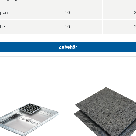
upon
10
lle
10
Zubehör