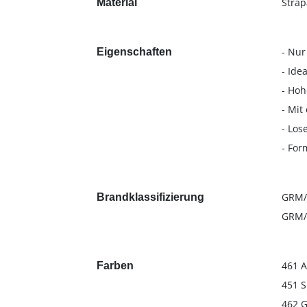
Strap
Material
- Nur
Eigenschaften
- Ide
- Hoh
- Mit
- Los
- Fo
GRM/G
Brandklassifizierung
GRM/G
461 A
Farben
451 S
462 