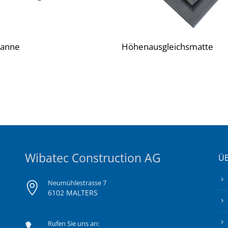
anne
Höhenausgleichsmatte
Wibatec Construction AG
ÜB
Neumühlestrasse 7
6102 MALTERS
Rufen Sie uns an: