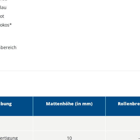
lau
ot
Kokos*
nbereich
ibung
Mattenhöhe (in mm)
Rollenbre
ertigung
10
-