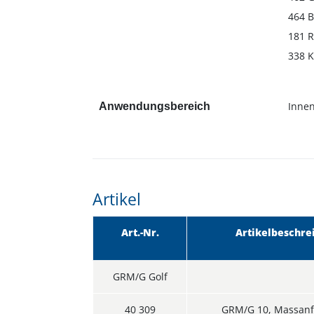
464 B
181 R
338 
Inne
Anwendungsbereich
Artikel
Art.-Nr.
Artikelbeschre
GRM/G Golf
40 309
GRM/G 10, Massanf