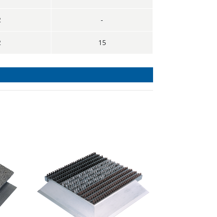
2
-
2
15