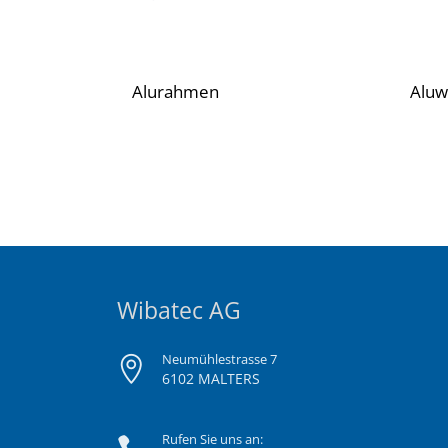
Alurahmen
Aluw
Wibatec AG
Neumühlestrasse 7
6102 MALTERS
Rufen Sie uns an: