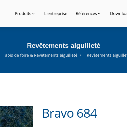
Produits
L'entreprise
Références
Downlo
Revêtements aiguilleté
Tapis de foire & Revêtements aiguilleté
Revêtements aiguille
Bravo 684