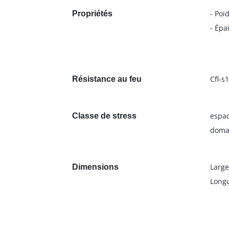
- Poi
Propriétés
- Épa
Cfl-s1
Résistance au feu
espac
Classe de stress
doma
Large
Dimensions
Longu