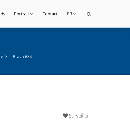
ads
Portrait
Contact
FR
té
Bravo 684
Surveiller