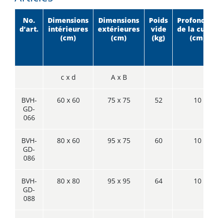
No.
Dimensions
Dimensions
Poids
Profondeur
d‘art.
intérieures
extérieures
vide
de la cuve*
(cm)
(cm)
(kg)
(cm)
c x d
A x B
BVH-
60 x 60
75 x 75
52
10
GD-
066
BVH-
80 x 60
95 x 75
60
10
GD-
086
BVH-
80 x 80
95 x 95
64
10
GD-
088